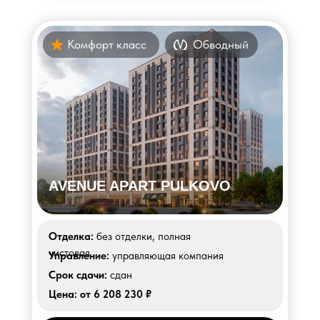
Комфорт класс
Обводный
AVENUE APART PULKOVO
Отделка:
без отделки, полная
чистовая
Управление:
управляющая компания
Срок сдачи:
сдан
Цена:
от 6 208 230 ₽