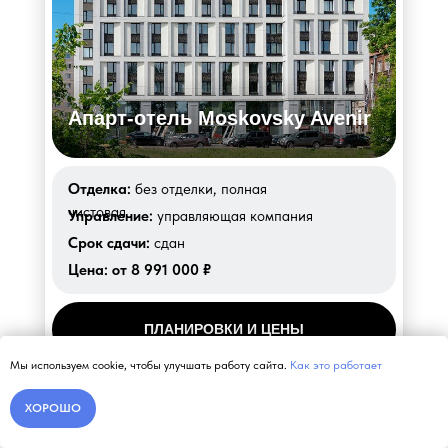
Апарт-отель Moskovsky Avenir
Отделка:
без отделки, полная
чистовая
Управление:
управляющая компания
Срок сдачи:
сдан
Цена:
от 8 991 000 ₽
ПЛАНИРОВКИ И ЦЕНЫ
Мы используем cookie, чтобы улучшать работу сайта.
Как это работает
ХОРОШО