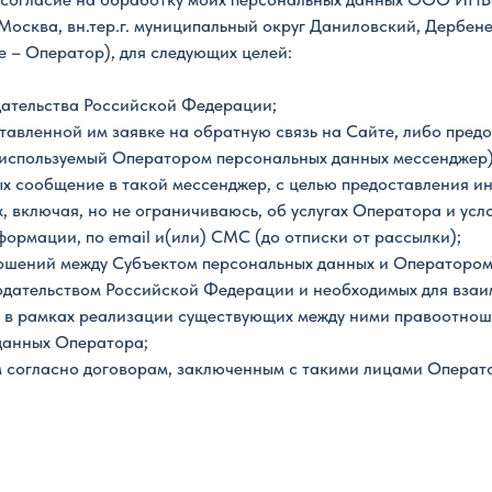
Москва, вн.тер.г. муниципальный округ Даниловский, Дербеневс
ее – Оператор), для следующих целей:
ательства Российской Федерации;
тавленной им заявке на обратную связь на Сайте, либо предо
 используемый Оператором персональных данных мессенджер) 
х сообщение в такой мессенджер, с целью предоставления и
 включая, но не ограничиваюсь, об услугах Оператора и усло
ормации, по email и(или) СМС (до отписки от рассылки);
ошений между Субъектом персональных данных и Оператором
одательством Российской Федерации и необходимых для вза
 в рамках реализации существующих между ними правоотнош
данных Оператора;
 согласно договорам, заключенным с такими лицами Операто